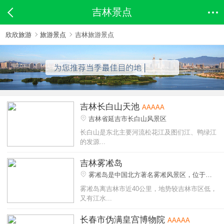
吉林景点
欣欣旅游
旅游景点
吉林旅游景点
吉林长白山天池
AAAAA
吉林省延吉市长白山风景区
长白山是东北主要河流松花江及图们江、鸭绿江
的发源...
吉林雾凇岛
雾凇岛是中国北方著名雾凇风景区，位于吉
林市北35公里的乌拉街镇韩屯村南一公里，松花
雾凇岛离吉林市近40公里，地势较吉林市区低，
江上一个自然形成的江心小岛
又有江水...
长春市伪满皇宫博物院
AAAAA