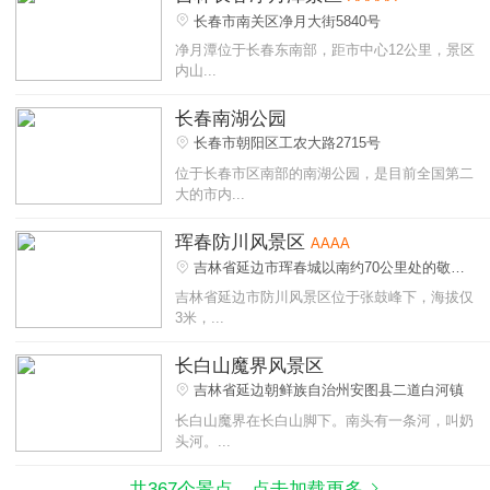
长春市南关区净月大街5840号
净月潭位于长春东南部，距市中心12公里，景区
内山...
长春南湖公园
长春市朝阳区工农大路2715号
位于长春市区南部的南湖公园，是目前全国第二
大的市内...
珲春防川风景区
AAAA
吉林省延边市珲春城以南约70公里处的敬信
镇防川村
吉林省延边市防川风景区位于张鼓峰下，海拔仅
3米，...
长白山魔界风景区
吉林省延边朝鲜族自治州安图县二道白河镇
长白山魔界在长白山脚下。南头有一条河，叫奶
头河。...
共367个景点，点击加载更多