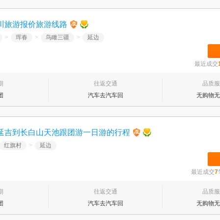
川旅游报价旅游线路
>
珲春
>
鸟瞰三疆
>
延边
最近成交
期
往返交通
品质服
团
汽车去汽车回
无购物无
延吉到长白山天池跟团游一日游的行程
红旗村
>
延边
最近成交
7
期
往返交通
品质服
团
汽车去汽车回
无购物无