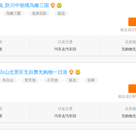
钱_防川中朝俄鸟瞰三国
>
鸟瞰三疆
>
龙虎石刻
>
延边
最近成交
期
往返交通
品质服
团
汽车去汽车回
无购物无
长白山北景区无自费无购物一日游
长白山
>
登天池
>
小天池
>
延边
>
吉林
最近成交
9
期
往返交通
品质服
团
汽车去汽车回
无购物无