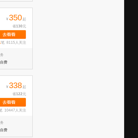
350
¥
起
省
130
元
1
笔 8115人关注
务
自费
338
¥
起
省
122
元
笔 10447人关注
务
自费