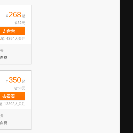
268
¥
起
省
32
元
1
笔 4394人关注
务
自费
350
¥
起
省
50
元
笔 13393人关注
务
自费