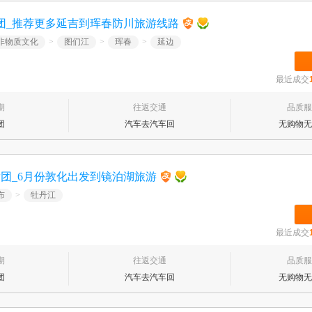
团_推荐更多延吉到珲春防川旅游线路
非物质文化
>
图们江
>
珲春
>
延边
最近成交
期
往返交通
品质服
团
汽车去汽车回
无购物无
团_6月份敦化出发到镜泊湖旅游
布
>
牡丹江
最近成交
期
往返交通
品质服
团
汽车去汽车回
无购物无