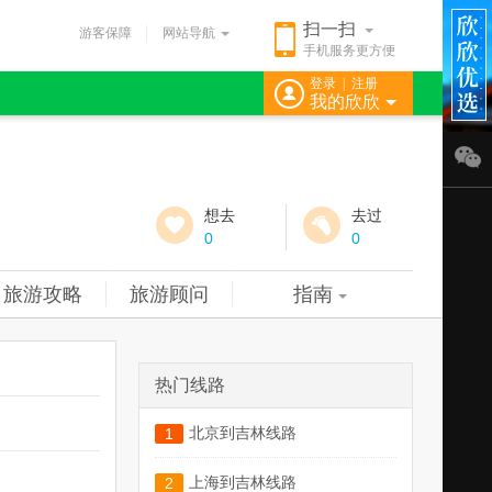
扫一扫
游客保障
网站导航
手机服务更方便
登录
|
注册
我的欣欣
想去
去过
0
0
旅游攻略
旅游顾问
指南
热门线路
北京到吉林线路
1
上海到吉林线路
2