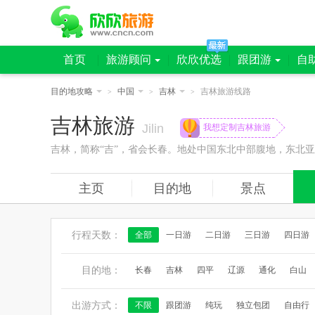
首页
旅游顾问
欣欣优选
跟团游
自
目的地攻略
中国
吉林
吉林旅游线路
>
>
>
吉林旅游
Jilin
我想定制吉林旅游
吉林，简称“吉”，省会长春。地处中国东北中部腹地，东北
主页
目的地
景点
行程天数：
全部
一日游
二日游
三日游
四日游
目的地：
长春
吉林
四平
辽源
通化
白山
出游方式：
不限
跟团游
纯玩
独立包团
自由行