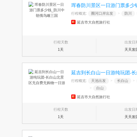
珲春防川景区一日游门票多少
行程概览:
圈河口岸出发
>
防川
延吉市大自然旅行社
行程天数
出发日
1天
天天发
延吉到长白山一日游纯玩团-
行程概览:
天池出发
>
长白山
>
>
白山
延吉市大自然旅行社
行程天数
出发日
1天
天天发