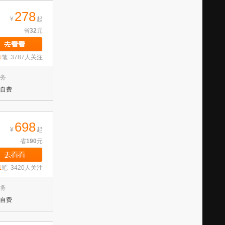
278
¥
起
省
32
元
1
笔 3787人关注
务
自费
698
¥
起
省
190
元
1
笔 3420人关注
务
自费