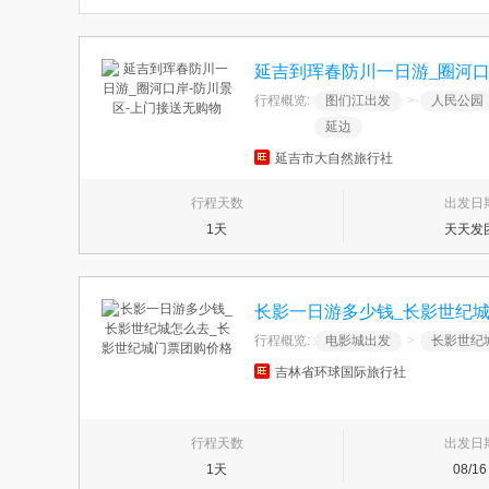
延吉到珲春防川一日游_圈河口
行程概览:
图们江出发
>
人民公园
延边
延吉市大自然旅行社
行程天数
出发日
1天
天天发
长影一日游多少钱_长影世纪
行程概览:
电影城出发
>
长影世纪
吉林省环球国际旅行社
行程天数
出发日
1天
08/16