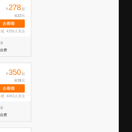
278
¥
起
省
22
元
1
笔 4356人关注
务
自费
350
¥
起
省
38
元
1
笔 4463人关注
务
自费