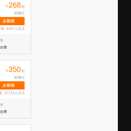
268
¥
起
省
30
元
1
笔 4407人关注
务
自费
350
¥
起
省
30
元
笔 21733人关注
务
自费