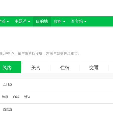
助游
主题游
目的地
攻略
百宝箱
亚地理中心，东与俄罗斯接壤，东南与朝鲜隔江相望。
线路
美食
住宿
交通
五日游
松原
白城
延边
自驾游