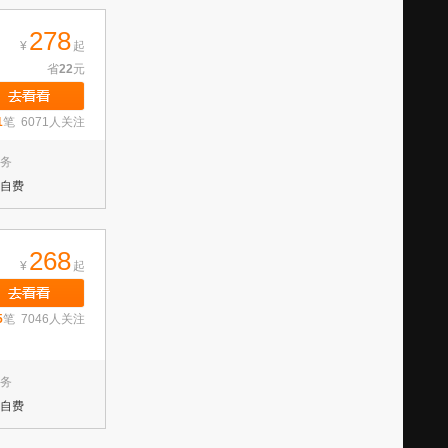
278
¥
起
省
22
元
1
笔 6071人关注
务
自费
268
¥
起
5
笔 7046人关注
务
自费