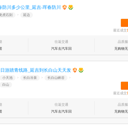
春防川多少公里_延吉-珲春防川
龙虎石刻
>
延边
最近成交
期
往返交通
品质服
团
汽车去汽车回
无购物无
一日游踏青线路_延吉到长白山天天发
小天池
>
长白冷泉
>
长白山峡谷
>
白山
最近成交
期
往返交通
品质服
团
汽车去汽车回
无购物无