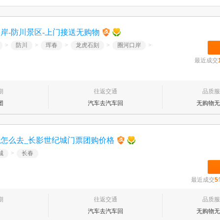
岸-防川景区-上门接送无购物
>
防川
>
珲春
>
龙虎石刻
>
圈河口岸
>
最近成交
期
往返交通
品质服
团
汽车去汽车回
无购物无
城怎么去_长影世纪城门票团购价格
城
>
长春
最近成交
5
期
往返交通
品质服
汽车去汽车回
无购物无