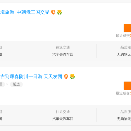
边境旅游_中朝俄三国交界
最近成交
期
往返交通
品质服
团
汽车去汽车回
无购物无
吉到珲春防川一日游 天天发团
疆
>
延边
最近成交
期
往返交通
品质服
团
汽车去汽车回
无购物无