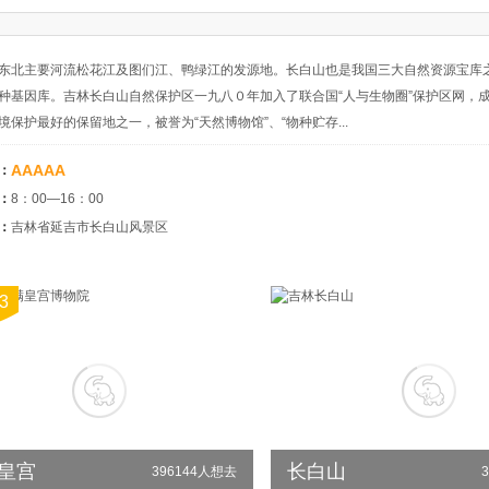
园林
道观
民居
碑塔
亭台楼阁
游船
陵墓
古城
草原
东北主要河流松花江及图们江、鸭绿江的发源地。长白山也是我国三大自然资源宝库
种基因库。吉林长白山自然保护区一九八０年加入了联合国“人与生物圈”保护区网，
境保护最好的保留地之一，被誉为“天然博物馆”、“物种贮存...
AAAAA
：
：
8：00—16：00
：
吉林省延吉市长白山风景区
3
皇宫
长白山
396144人想去