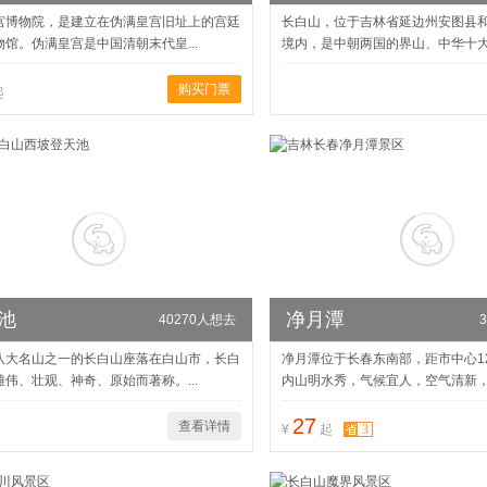
宫博物院，是建立在伪满皇宫旧址上的宫廷
长白山，位于吉林省延边州安图县
馆。伪满皇宫是中国清朝末代皇...
境内，是中朝两国的界山、中华十大名
购买门票
起
池
净月潭
40270人想去
八大名山之一的长白山座落在白山市，长白
净月潭位于长春东南部，距市中心1
伟、壮观、神奇、原始而著称。...
内山明水秀，气候宜人，空气清新，一
27
查看详情
3
¥
起