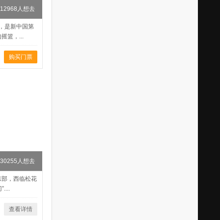
212968人想去
月，是新中国第
篮，...
购买门票
30255人想去
东部，西临松花
...
查看详情