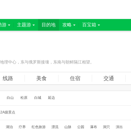
助游
主题游
目的地
攻略
百宝箱
亚地理中心，东与俄罗斯接壤，东南与朝鲜隔江相望。
线路
美食
住宿
交通
白山
松原
白城
延边
2A级景点
湖泊
疗养
红色旅游
漂流
山脉
公园
瀑布
洞穴
演出