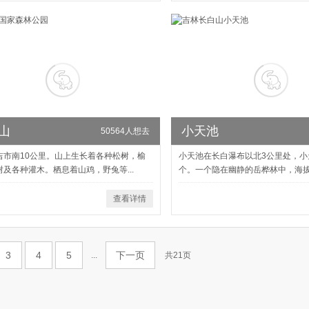
山
小天池
50564人想去
吉市南10公里。山上生长着各种松树，榆
小天池在长白瀑布以北3公里处，小
树及各种灌木。栖息着山鸡，野兔等...
个。一个隐在幽静的岳桦林中，海拔178
查看详情
3
4
5
下一页
...
共21页