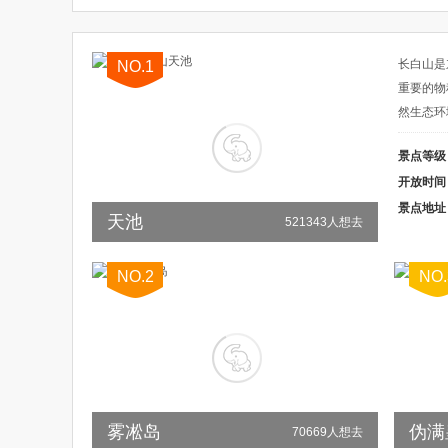
赏花
峡谷
寺庙
采摘
湿地
美食
牌坊
教堂
广场
长白山是
NO.1
重要的物
然生态环
景点等级
开放时间
景点地址
天池
521343人想去
NO.2
NO.
雾凇岛
伪满
70669人想去