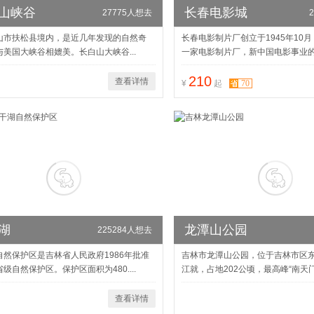
山峡谷
长春电影城
27775人想去
山市扶松县境内，是近几年发现的自然奇
长春电影制片厂创立于1945年10
与美国大峡谷相媲美。长白山大峡谷...
一家电影制片厂，新中国电影事业的摇
210
查看详情
70
¥
起
湖
龙潭山公园
225284人想去
自然保护区是吉林省人民政府1986年批准
吉林市龙潭山公园，位于吉林市区
级自然保护区。保护区面积为480....
江就，占地202公顷，最高峰“南天门”.
查看详情