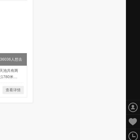
36036人想去
天池共有两
0米....
查看详情