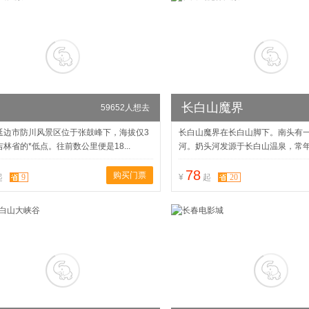
长白山魔界
59652人想去
延边市防川风景区位于张鼓峰下，海拔仅3
长白山魔界在长白山脚下。南头有
林省的*低点。往前数公里便是18...
河。奶头河发源于长白山温泉，常年流
78
购买门票
9
20
起
¥
起