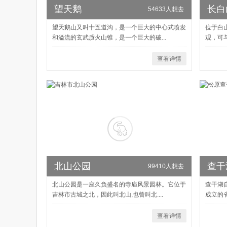
望天鹅
长白
54633人想去
望天鹅山又叫十五道沟，是一个巨大的中心式喷发
位于白
和溢流的玄武质火山锥，是一个巨大的破...
观，可
查看详情
北山公园
查干
99410人想去
北山公园是一座久负盛名的寺庙风景园林。它位于
查干湖
吉林市古城之北，因此叫北山,也曾叫北....
成立的省
查看详情