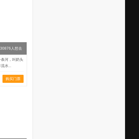
30876人想去
一条河，叫奶头
水...
购买门票