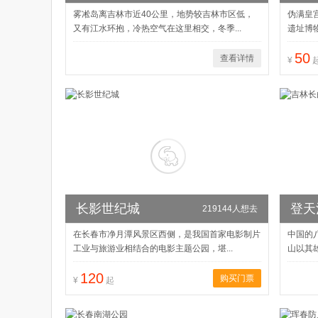
雾凇岛离吉林市近40公里，地势较吉林市区低，
伪满皇
又有江水环抱，冷热空气在这里相交，冬季...
遗址博物
50
查看详情
¥
长影世纪城
登天
219144人想去
在长春市净月潭风景区西侧，是我国首家电影制片
中国的
工业与旅游业相结合的电影主题公园，堪...
山以其雄
120
购买门票
¥
起