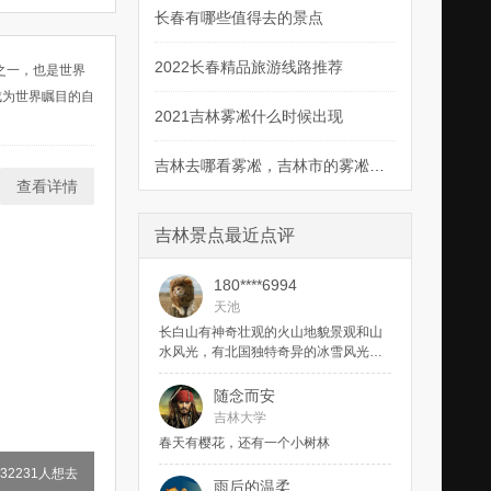
长春有哪些值得去的景点
2022长春精品旅游线路推荐
之一，也是世界
成为世界瞩目的自
2021吉林雾凇什么时候出现
吉林去哪看雾凇，吉林市的雾凇哪儿最美
查看详情
吉林景点最近点评
180****6994
天池
长白山有神奇壮观的火山地貌景观和山
水风光，有北国独特奇异的冰雪风光，
有分布广泛的火山矿泉、瀑布与河湖
有，独居特色的人文景观、历史遗迹和
随念而安
民俗文化风情。长白山的主要景点有长
吉林大学
白山天池、长白瀑布、鸭绿江大峡谷、
春天有樱花，还有一个小树林
长白山大峡谷、聚龙温泉群等。其中长
白山天池位于长白山主峰火山锥体的顶
332231人想去
雨后的温柔
部，像一颗璀璨的明珠，镶嵌在雄伟壮