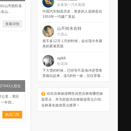
长春第一汽车集团
丽的长白山主峰的群峰之中，她纯净无
和白山市抚松县
暇宛如仙境，波光峦影蔚为壮观，那一
中国汽车制造历史，更多的人选择是自
山...
湖的幽蓝和静谧，纤尘不染，也温柔了
1953年一汽建厂算起
整个长白岁月。
查看详情
山不转水在转
六鼎山
差不多12月-1月的时候，会出现今冬最
美的雾凇景观
opkli
松花湖
下大雪的时候，已经等不及地冲进雪堆
里疯玩起来，连3岁的一妹，仅仅穿着一
条加厚的单裤就直接进入状态了。
327043人想去
欣欣吉林旅游网告诉您吉林有哪些旅
2公里，景区
游景点，并为您提供吉林旅游景点介绍、
年四...
吉林著名旅游景点推荐！
购买门票