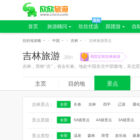
首页
旅游顾问
欣欣优选
跟团游
自
目的地攻略
中国
吉林
吉林旅游景点
>
>
>
吉林旅游
Jilin
我想定制吉林旅游
吉林，简称“吉”，省会长春。地处中国东北中部腹地，东北
主页
目的地
景点
吉林景点：
全部
长春
吉林
四平
辽源
通化
景点星级：
全部
5A级景点
4A级景点
3A级景点
景点类型：
全部
温泉
森林
滑雪
游乐场
避暑