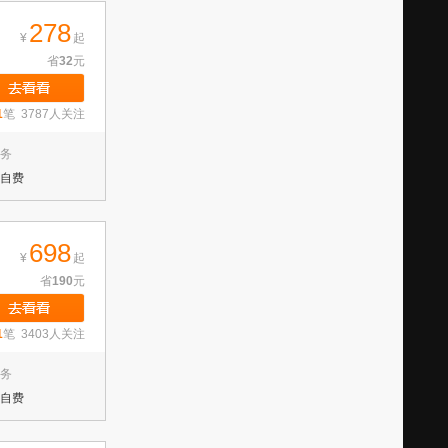
278
¥
起
省
32
元
1
笔 3787人关注
务
自费
698
¥
起
省
190
元
1
笔 3403人关注
务
自费