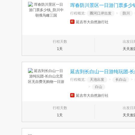
珲春防川景区一日游门票多少
行程概览:
圈河口岸出发
>
防川
延吉市大自然旅行社
行程天数
出发日
1天
天天发
延吉到长白山一日游纯玩团-
行程概览:
天池出发
>
长白山
>
>
白山
延吉市大自然旅行社
行程天数
出发日
1天
天天发