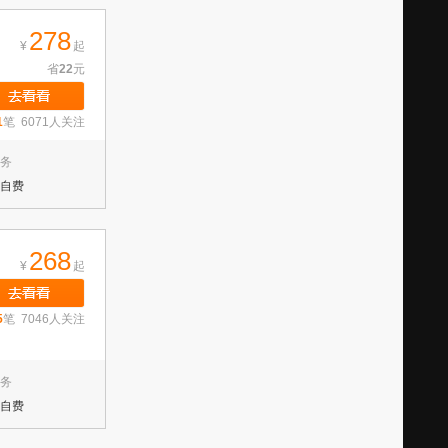
278
¥
起
省
22
元
1
笔 6071人关注
务
自费
268
¥
起
5
笔 7046人关注
务
自费