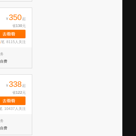
350
¥
起
省
130
元
1
笔 8115人关注
务
自费
338
¥
起
省
122
元
笔 10437人关注
务
自费