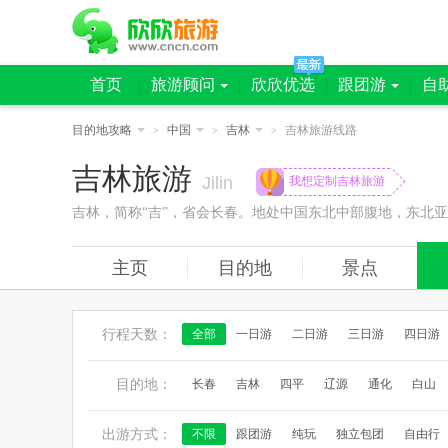
首页
旅游顾问
欣欣优选
跟团游
自
目的地攻略
中国
吉林
吉林旅游线路
>
>
>
吉林旅游
Jilin
我想定制吉林旅游
吉林，简称“吉”，省会长春。地处中国东北中部腹地，东北
主页
目的地
景点
行程天数：
全部
一日游
二日游
三日游
四日游
目的地：
长春
吉林
四平
辽源
通化
白山
出游方式：
不限
跟团游
纯玩
独立包团
自由行