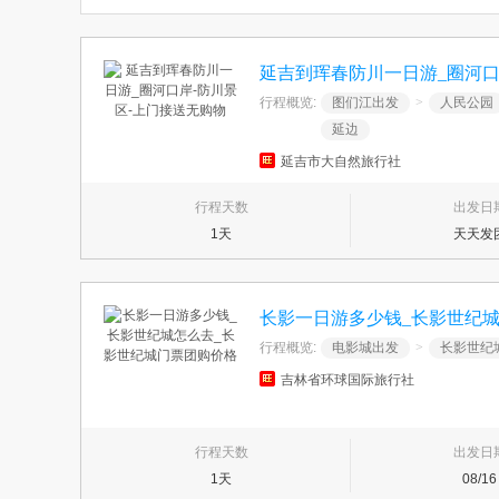
延吉到珲春防川一日游_圈河口
行程概览:
图们江出发
>
人民公园
延边
延吉市大自然旅行社
行程天数
出发日
1天
天天发
长影一日游多少钱_长影世纪
行程概览:
电影城出发
>
长影世纪
吉林省环球国际旅行社
行程天数
出发日
1天
08/16