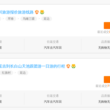
川旅游报价旅游线路
>
珲春
>
鸟瞰三疆
>
延边
最近成交
期
往返交通
品质服
团
汽车去汽车回
无购物无
延吉到长白山天池跟团游一日游的行程
红旗村
>
延边
最近成交
7
期
往返交通
品质服
团
汽车去汽车回
无购物无