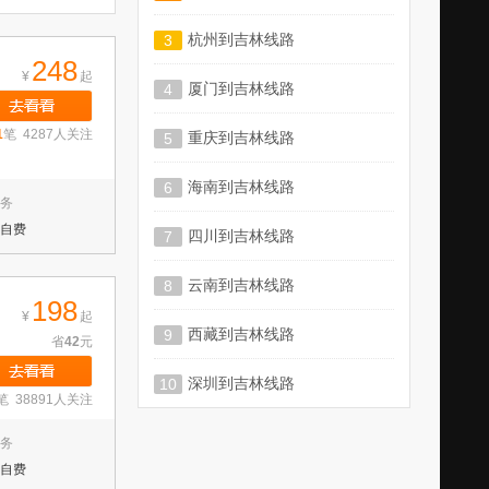
杭州到吉林线路
3
248
¥
起
厦门到吉林线路
4
1
笔 4287人关注
重庆到吉林线路
5
海南到吉林线路
6
务
自费
四川到吉林线路
7
云南到吉林线路
8
198
¥
起
西藏到吉林线路
9
省
42
元
深圳到吉林线路
10
笔 38891人关注
务
自费