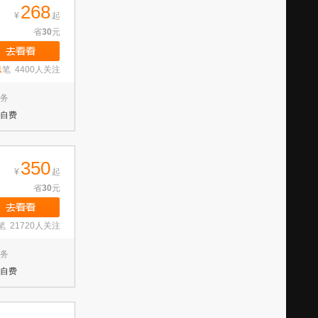
268
¥
起
省
30
元
1
笔 4400人关注
务
自费
350
¥
起
省
30
元
笔 21720人关注
务
自费