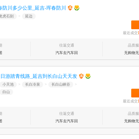
春防川多少公里_延吉-珲春防川
龙虎石刻
>
延边
最近成交
期
往返交通
品质服
团
汽车去汽车回
无购物无
一日游踏青线路_延吉到长白山天天发
小天池
>
长白冷泉
>
长白山峡谷
>
白山
最近成交
期
往返交通
品质服
团
汽车去汽车回
无购物无