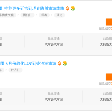
团_推荐更多延吉到珲春防川旅游线路
非物质文化
>
图们江
>
珲春
>
延边
最近成交
期
往返交通
品质服
团
汽车去汽车回
无购物无
团_6月份敦化出发到镜泊湖旅游
布
>
牡丹江
最近成交
期
往返交通
品质服
团
汽车去汽车回
无购物无