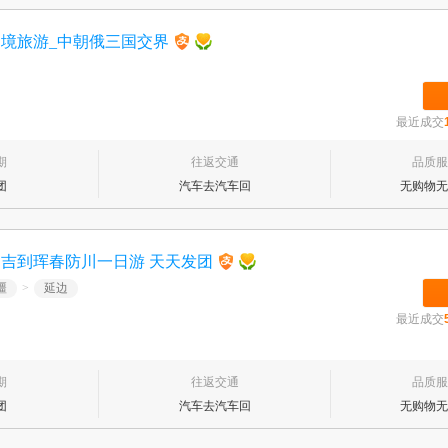
边境旅游_中朝俄三国交界
最近成交
期
往返交通
品质服
团
汽车去汽车回
无购物无
吉到珲春防川一日游 天天发团
疆
>
延边
最近成交
期
往返交通
品质服
团
汽车去汽车回
无购物无