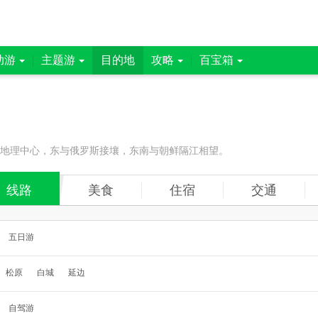
助游
主题游
目的地
攻略
百宝箱
亚地理中心，东与俄罗斯接壤，东南与朝鲜隔江相望。
线路
美食
住宿
交通
五日游
松原
白城
延边
自驾游