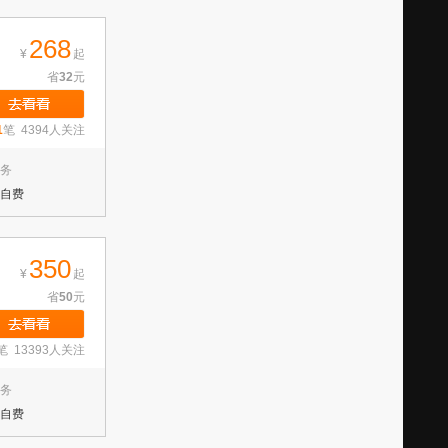
268
¥
起
省
32
元
1
笔 4394人关注
务
自费
350
¥
起
省
50
元
笔 13393人关注
务
自费