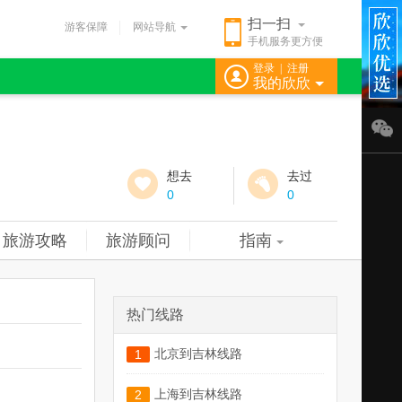
扫一扫
游客保障
网站导航
手机服务更方便
登录
|
注册
我的欣欣
想去
去过
0
0
旅游攻略
旅游顾问
指南
热门线路
北京到吉林线路
1
上海到吉林线路
2