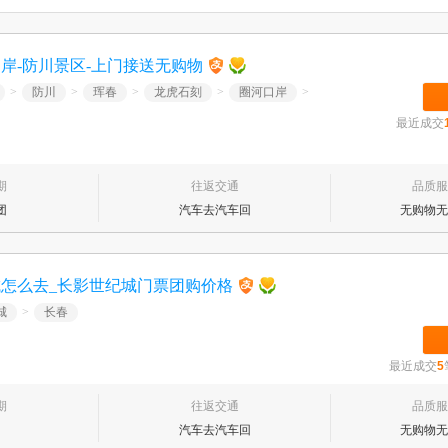
岸-防川景区-上门接送无购物
>
防川
>
珲春
>
龙虎石刻
>
圈河口岸
>
最近成交
期
往返交通
品质服
团
汽车去汽车回
无购物无
城怎么去_长影世纪城门票团购价格
城
>
长春
最近成交
5
期
往返交通
品质服
汽车去汽车回
无购物无