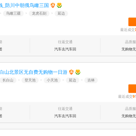
钱_防川中朝俄鸟瞰三国
>
鸟瞰三疆
>
龙虎石刻
>
延边
最近成交
期
往返交通
品质服
团
汽车去汽车回
无购物无
长白山北景区无自费无购物一日游
长白山
>
登天池
>
小天池
>
延边
>
吉林
最近成交
9
期
往返交通
品质服
团
汽车去汽车回
无购物无