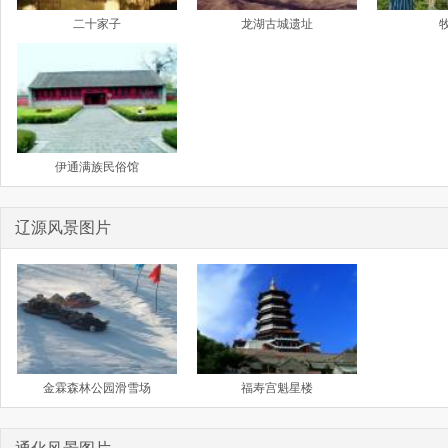
二十家子
龙湖古城遗址
伊通满族民俗馆
辽源风景图片
金霖森林公园滑雪场
福寿宫魁星楼