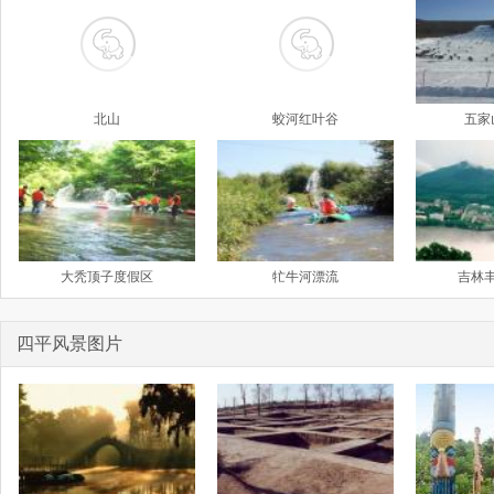
北山
蛟河红叶谷
五家
大秃顶子度假区
牤牛河漂流
吉林
四平风景图片