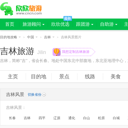
首页
旅游顾问
欣欣优选
跟团游
自助游
目的地攻略
中国
吉林
吉林风景图片
>
>
>
吉林旅游
Jilin
我想定制吉林旅游
主页
目的地
景点
线路
美食
吉林风景
切换省份
吉林风景
：
长春
吉林
四平
辽源
通化
白山
松原
白城