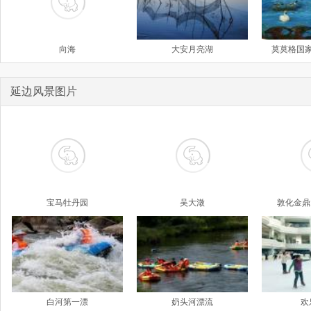
向海
大安月亮湖
莫莫格国
延边风景图片
宝马牡丹园
吴大澂
敦化金鼎
白河第一漂
奶头河漂流
欢